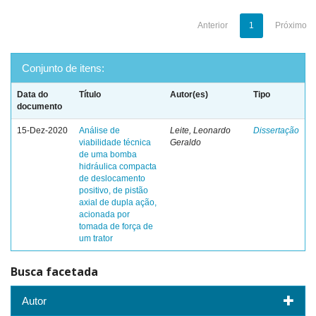
Anterior
1
Próximo
Conjunto de itens:
Data do
Título
Autor(es)
Tipo
documento
15-Dez-2020
Análise de
Leite, Leonardo
Dissertação
viabilidade técnica
Geraldo
de uma bomba
hidráulica compacta
de deslocamento
positivo, de pistão
axial de dupla ação,
acionada por
tomada de força de
um trator
Busca facetada
Autor