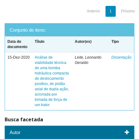
Anterior
1
Próximo
Conjunto de itens:
Data do
Título
Autor(es)
Tipo
documento
15-Dez-2020
Análise de
Leite, Leonardo
Dissertação
viabilidade técnica
Geraldo
de uma bomba
hidráulica compacta
de deslocamento
positivo, de pistão
axial de dupla ação,
acionada por
tomada de força de
um trator
Busca facetada
Autor