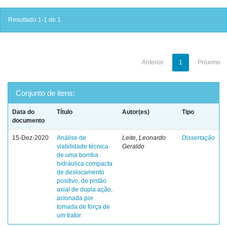
Resultado 1-1 de 1.
Anterior
1
Próximo
Conjunto de itens:
Data do
Título
Autor(es)
Tipo
documento
15-Dez-2020
Análise de
Leite, Leonardo
Dissertação
viabilidade técnica
Geraldo
de uma bomba
hidráulica compacta
de deslocamento
positivo, de pistão
axial de dupla ação,
acionada por
tomada de força de
um trator