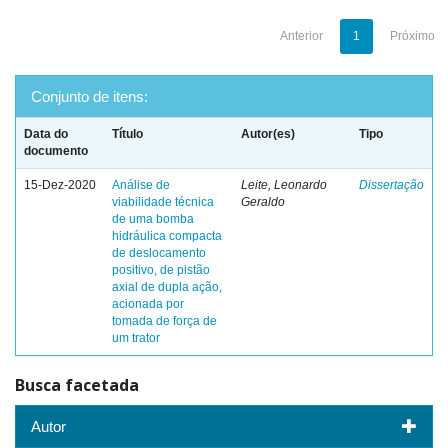
Anterior
1
Próximo
Conjunto de itens:
Data do
Título
Autor(es)
Tipo
documento
15-Dez-2020
Análise de
Leite, Leonardo
Dissertação
viabilidade técnica
Geraldo
de uma bomba
hidráulica compacta
de deslocamento
positivo, de pistão
axial de dupla ação,
acionada por
tomada de força de
um trator
Busca facetada
Autor