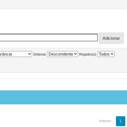
Ordenar
Registro(s)
Anterior
1