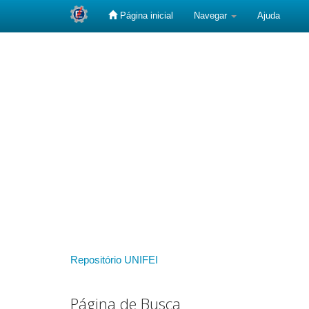
Página inicial
Navegar
Ajuda
Skip
navigation
Repositório UNIFEI
Página de Busca