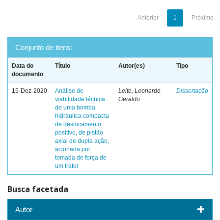
Anterior
1
Próximo
Conjunto de itens:
Data do
Título
Autor(es)
Tipo
documento
15-Dez-2020
Análise de
Leite, Leonardo
Dissertação
viabilidade técnica
Geraldo
de uma bomba
hidráulica compacta
de deslocamento
positivo, de pistão
axial de dupla ação,
acionada por
tomada de força de
um trator
Busca facetada
Autor