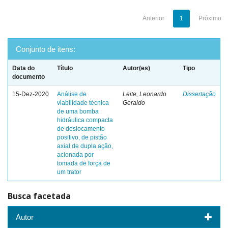
Anterior
1
Próximo
Conjunto de itens:
Data do
Título
Autor(es)
Tipo
documento
15-Dez-2020
Análise de
Leite, Leonardo
Dissertação
viabilidade técnica
Geraldo
de uma bomba
hidráulica compacta
de deslocamento
positivo, de pistão
axial de dupla ação,
acionada por
tomada de força de
um trator
Busca facetada
Autor