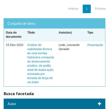
Anterior
1
Próximo
Conjunto de itens:
Data do
Título
Autor(es)
Tipo
documento
15-Dez-2020
Análise de
Leite, Leonardo
Dissertação
viabilidade técnica
Geraldo
de uma bomba
hidráulica compacta
de deslocamento
positivo, de pistão
axial de dupla ação,
acionada por
tomada de força de
um trator
Busca facetada
Autor