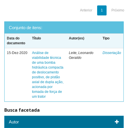
Anterior
1
Próximo
Conjunto de itens:
Data do
Título
Autor(es)
Tipo
documento
15-Dez-2020
Análise de
Leite, Leonardo
Dissertação
viabilidade técnica
Geraldo
de uma bomba
hidráulica compacta
de deslocamento
positivo, de pistão
axial de dupla ação,
acionada por
tomada de força de
um trator
Busca facetada
Autor