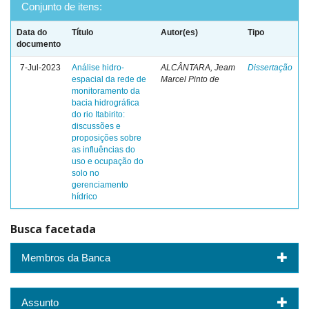
Conjunto de itens:
Data do
Título
Autor(es)
Tipo
documento
7-Jul-2023
Análise hidro-
ALCÂNTARA, Jeam
Dissertação
espacial da rede de
Marcel Pinto de
monitoramento da
bacia hidrográfica
do rio Itabirito:
discussões e
proposições sobre
as influências do
uso e ocupação do
solo no
gerenciamento
hídrico
Busca facetada
Membros da Banca
Assunto