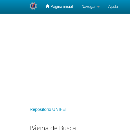
Página inicial
Navegar
Ajuda
Skip
navigation
Repositório UNIFEI
Página de Busca