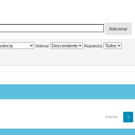
Ordenar
Registro(s)
Anterior
1