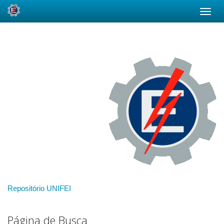
Skip
navigation
Repositório UNIFEI
Página de Busca