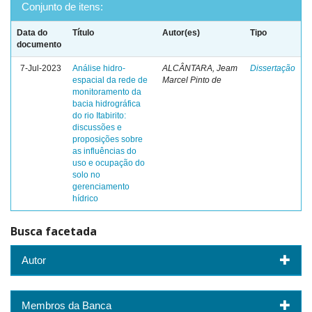
Conjunto de itens:
Data do
Título
Autor(es)
Tipo
documento
7-Jul-2023
Análise hidro-
ALCÂNTARA, Jeam
Dissertação
espacial da rede de
Marcel Pinto de
monitoramento da
bacia hidrográfica
do rio Itabirito:
discussões e
proposições sobre
as influências do
uso e ocupação do
solo no
gerenciamento
hídrico
Busca facetada
Autor
Membros da Banca