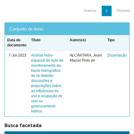
Anterior
1
Próximo
Conjunto de itens:
Data do
Título
Autor(es)
Tipo
documento
7-Jul-2023
Análise hidro-
ALCÂNTARA, Jeam
Dissertação
espacial da rede de
Marcel Pinto de
monitoramento da
bacia hidrográfica
do rio Itabirito:
discussões e
proposições sobre
as influências do
uso e ocupação do
solo no
gerenciamento
hídrico
Busca facetada