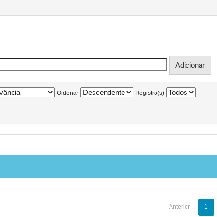
Ordenar
Registro(s)
Anterior
1