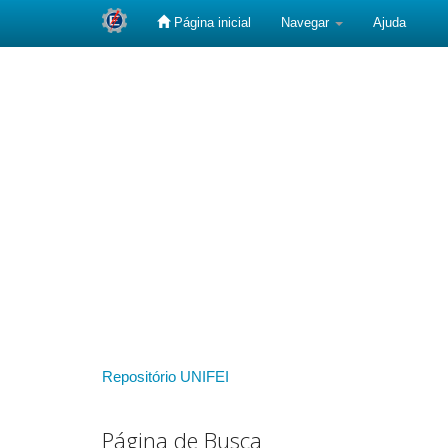
Página inicial
Navegar
Ajuda
Skip
navigation
Repositório UNIFEI
Página de Busca