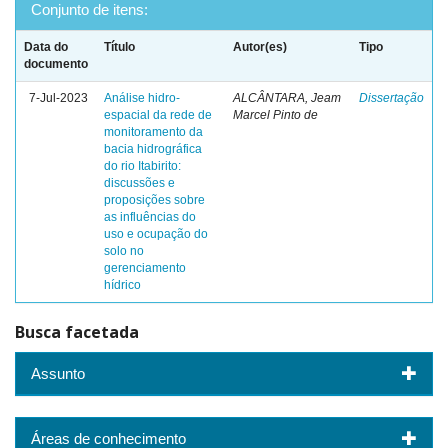
Conjunto de itens:
Data do
Título
Autor(es)
Tipo
documento
7-Jul-2023
Análise hidro-
ALCÂNTARA, Jeam
Dissertação
espacial da rede de
Marcel Pinto de
monitoramento da
bacia hidrográfica
do rio Itabirito:
discussões e
proposições sobre
as influências do
uso e ocupação do
solo no
gerenciamento
hídrico
Busca facetada
Assunto
Áreas de conhecimento