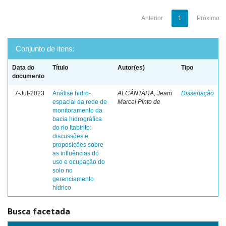
Anterior
1
Próximo
Conjunto de itens:
Data do
Título
Autor(es)
Tipo
documento
7-Jul-2023
Análise hidro-
ALCÂNTARA, Jeam
Dissertação
espacial da rede de
Marcel Pinto de
monitoramento da
bacia hidrográfica
do rio Itabirito:
discussões e
proposições sobre
as influências do
uso e ocupação do
solo no
gerenciamento
hídrico
Busca facetada