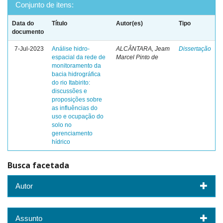
Conjunto de itens:
Data do
Título
Autor(es)
Tipo
documento
7-Jul-2023
Análise hidro-
ALCÂNTARA, Jeam
Dissertação
espacial da rede de
Marcel Pinto de
monitoramento da
bacia hidrográfica
do rio Itabirito:
discussões e
proposições sobre
as influências do
uso e ocupação do
solo no
gerenciamento
hídrico
Busca facetada
Autor
Assunto