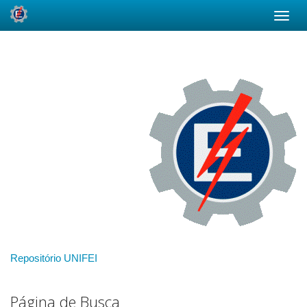
Skip
navigation
Repositório UNIFEI
Página de Busca