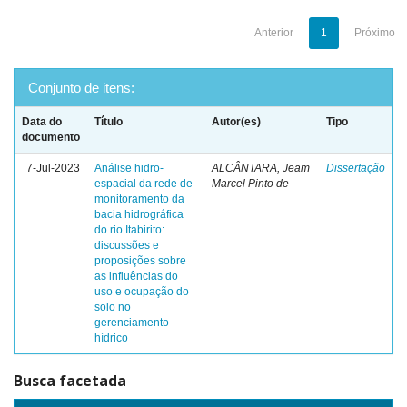
Anterior
1
Próximo
Conjunto de itens:
Data do
Título
Autor(es)
Tipo
documento
7-Jul-2023
Análise hidro-
ALCÂNTARA, Jeam
Dissertação
espacial da rede de
Marcel Pinto de
monitoramento da
bacia hidrográfica
do rio Itabirito:
discussões e
proposições sobre
as influências do
uso e ocupação do
solo no
gerenciamento
hídrico
Busca facetada