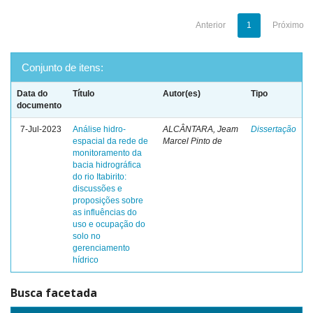
Anterior
1
Próximo
Conjunto de itens:
Data do
Título
Autor(es)
Tipo
documento
7-Jul-2023
Análise hidro-
ALCÂNTARA, Jeam
Dissertação
espacial da rede de
Marcel Pinto de
monitoramento da
bacia hidrográfica
do rio Itabirito:
discussões e
proposições sobre
as influências do
uso e ocupação do
solo no
gerenciamento
hídrico
Busca facetada