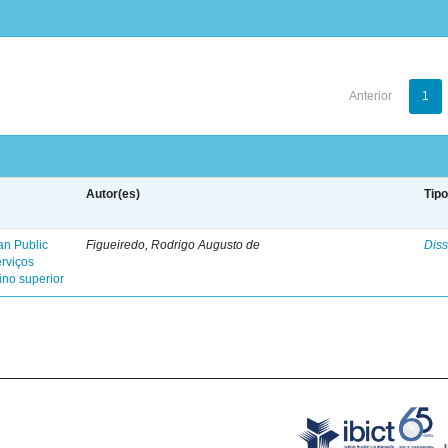
Anterior
1
Autor(es)
Tip
an Public
Figueiredo, Rodrigo Augusto de
Diss
erviços
ino superior