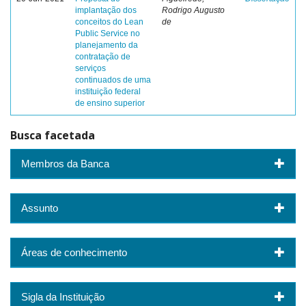
implantação dos
Rodrigo Augusto
conceitos do Lean
de
Public Service no
planejamento da
contratação de
serviços
continuados de uma
instituição federal
de ensino superior
Busca facetada
Membros da Banca
Assunto
Áreas de conhecimento
Sigla da Instituição