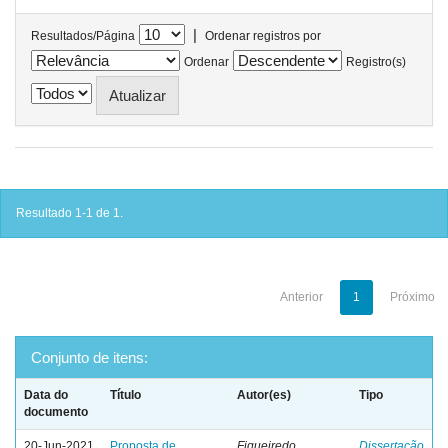
|
Resultados/Página
Ordenar registros por
Ordenar
Registro(s)
Resultado 1-1 de 1.
Anterior
1
Próximo
Conjunto de itens:
Data do
Título
Autor(es)
Tipo
documento
20-Jun-2021
Proposta de
Figueiredo,
Dissertação