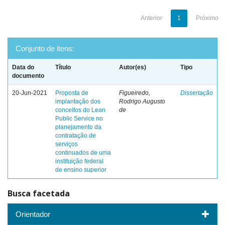
Anterior
1
Próximo
Conjunto de itens:
Data do
Título
Autor(es)
Tipo
documento
20-Jun-2021
Proposta de
Figueiredo,
Dissertação
implantação dos
Rodrigo Augusto
conceitos do Lean
de
Public Service no
planejamento da
contratação de
serviços
continuados de uma
instituição federal
de ensino superior
Busca facetada
Orientador