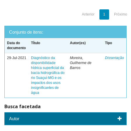
Anterior
1
Próximo
Conjunto de itens:
Data do
Título
Autor(es)
Tipo
documento
29-Jul-2021
Diagnóstico da
Moreira,
Dissertação
disponibilidade
Guilherme de
hídrica superficial da
Barros
bacia hidrográfica do
rio Suaçuí-MG e os
impactos dos usos
insignificantes de
água
Busca facetada
Autor