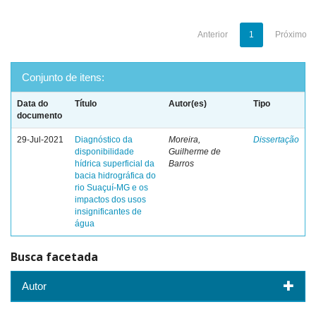
Anterior
1
Próximo
Conjunto de itens:
Data do
Título
Autor(es)
Tipo
documento
29-Jul-2021
Diagnóstico da
Moreira,
Dissertação
disponibilidade
Guilherme de
hídrica superficial da
Barros
bacia hidrográfica do
rio Suaçuí-MG e os
impactos dos usos
insignificantes de
água
Busca facetada
Autor