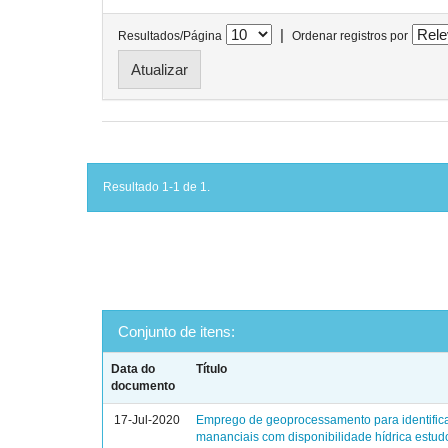
|
Resultados/Página
Ordenar registros por
Resultado 1-1 de 1.
Conjunto de itens:
Data do
Título
documento
17-Jul-2020
Emprego de geoprocessamento para identific
mananciais com disponibilidade hídrica estud