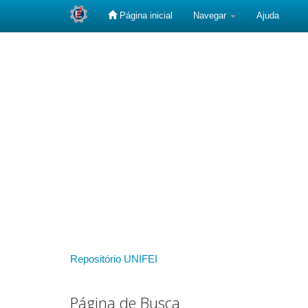
Página inicial
Navegar
Ajuda
Skip
navigation
Repositório UNIFEI
Página de Busca