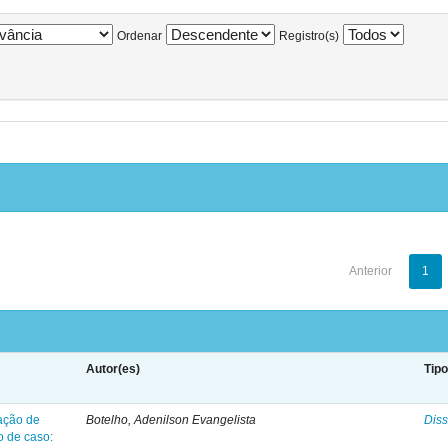
Ordenar
Registro(s)
Anterior
1
Autor(es)
Tip
ação de
Botelho, Adenilson Evangelista
Diss
o de caso: