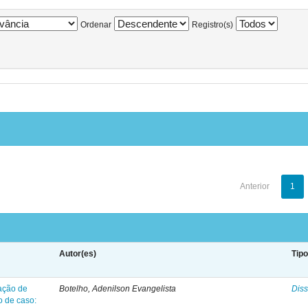
Ordenar
Registro(s)
Anterior
1
Autor(es)
Tip
ação de
Botelho, Adenilson Evangelista
Diss
o de caso: