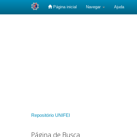
Página inicial
Navegar
Ajuda
Skip
navigation
Repositório UNIFEI
Página de Busca