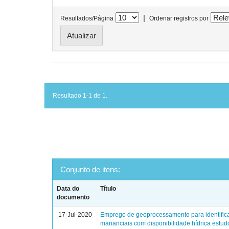
|
Resultados/Página
Ordenar registros por
Resultado 1-1 de 1.
Conjunto de itens:
Data do
Título
documento
17-Jul-2020
Emprego de geoprocessamento para identific
mananciais com disponibilidade hídrica estud