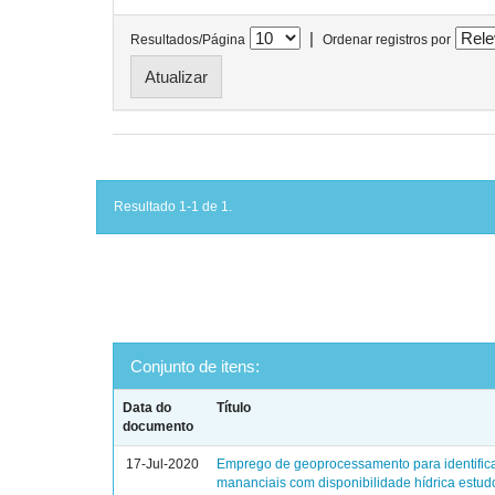
|
Resultados/Página
Ordenar registros por
Resultado 1-1 de 1.
Conjunto de itens:
Data do
Título
documento
17-Jul-2020
Emprego de geoprocessamento para identific
mananciais com disponibilidade hídrica estud