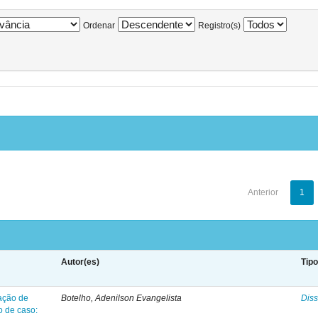
Ordenar
Registro(s)
Anterior
1
Autor(es)
Tip
ação de
Botelho, Adenilson Evangelista
Diss
o de caso: