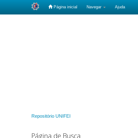
Página inicial
Navegar
Ajuda
Skip
navigation
Repositório UNIFEI
Página de Busca