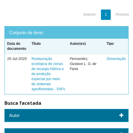
Anterior
1
Próximo
Conjunto de itens:
Data do
Título
Autor(es)
Tipo
documento
20-Jul-2020
Restauração
Fernandes,
Dissertação
ecológica de zonas
Gustavo L. G. de
de recarga hídrica e
Faria
de proteção
especial por meio
de sistemas
agroflorestais - SAFs
Busca facetada
Autor