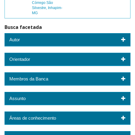
Córrego São
Silvestre, Inhapim-
MG
Busca facetada
Autor
Orientador
Membros da Banca
Assunto
Áreas de conhecimento