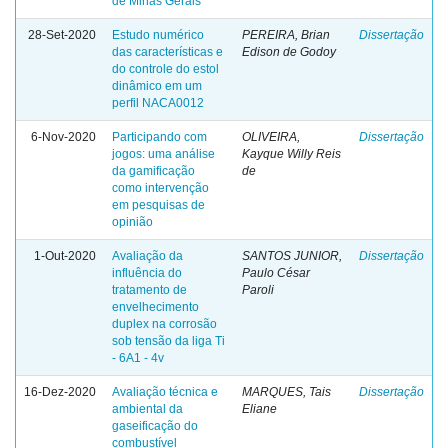
de Minas Gerais
28-Set-2020
Estudo numérico
PEREIRA, Brian
Dissertação
das características e
Edison de Godoy
do controle do estol
dinâmico em um
perfil NACA0012
6-Nov-2020
Participando com
OLIVEIRA,
Dissertação
jogos: uma análise
Kayque Willy Reis
da gamificação
de
como intervenção
em pesquisas de
opinião
1-Out-2020
Avaliação da
SANTOS JUNIOR,
Dissertação
influência do
Paulo César
tratamento de
Paroli
envelhecimento
duplex na corrosão
sob tensão da liga Ti
- 6A1 - 4v
16-Dez-2020
Avaliação técnica e
MARQUES, Tais
Dissertação
ambiental da
Eliane
gaseificação do
combustível