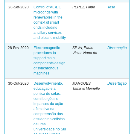
28-Set-2020
Control of AC/DC
PEREZ, Filipe
Tese
microgrids with
renewables in the
context of smart
grids including
ancillary services
and electric mobility
28-Fev-2020
Electromagnetic
SILVA, Paulo
Dissertação
procedures to
Victor Viana da
support main
components design
of synchronous
machines
30-Out-2020
Desenvolvimento,
MARQUES,
Dissertação
educação e a
Tamirys Meirielle
política de cotas:
contribuições e
impasses da ação
afirmativa na
compreensão dos
estudantes cotistas
de uma
universidade no Sul