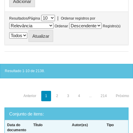
|
Resultados/Página
Ordenar registros por
Ordenar
Registro(s)
Resultado 1-10 de 2138.
Anterior
1
2
3
4
...
214
Próximo
Conjunto de itens:
Data do
Título
Autor(es)
Tipo
documento