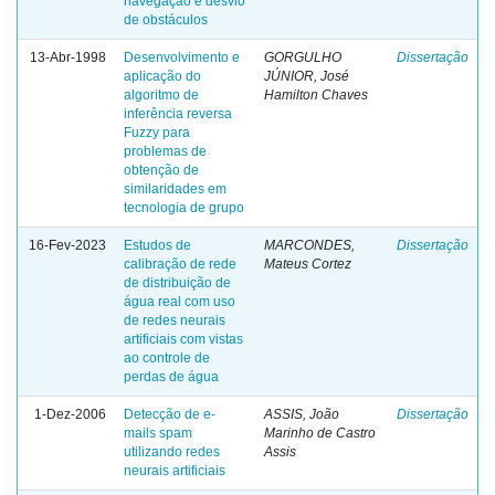
navegação e desvio
de obstáculos
13-Abr-1998
Desenvolvimento e
GORGULHO
Dissertação
aplicação do
JÚNIOR, José
algoritmo de
Hamilton Chaves
inferência reversa
Fuzzy para
problemas de
obtenção de
similaridades em
tecnologia de grupo
16-Fev-2023
Estudos de
MARCONDES,
Dissertação
calibração de rede
Mateus Cortez
de distribuição de
água real com uso
de redes neurais
artificiais com vistas
ao controle de
perdas de água
1-Dez-2006
Detecção de e-
ASSIS, João
Dissertação
mails spam
Marinho de Castro
utilizando redes
Assis
neurais artificiais