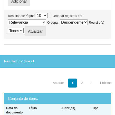
|
Resultados/Página
Ordenar registros por
Ordenar
Registro(s)
Resultado 1-10 de 21.
Anterior
1
2
3
Próximo
Conjunto de itens:
Data do
Título
Autor(es)
Tipo
documento