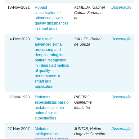
18-Nov-2021
Robust
ALMEIDA, Gabriel
Dissertação
classification of
Caldas Sardinha
advanced power
de
quality disturbances
in smart grids
4-Dez-2020
The use of
SALLES, Rafael
Dissertação
advanced signal
de Souza
processing and
deep learning for
pattern recognition
in integrated metrics
of quality
performance: a
smart grid
application
13-Mai-1993
Sistemas
RIBEIRO,
Dissertação
especialistas para o
Guilherme
restabelecimento
Moutinho
automático de
subestações
27-Nov-2007
Métodos
JUNIOR, Helton
Dissertação
inteligentes de
Hugo de Carvalho