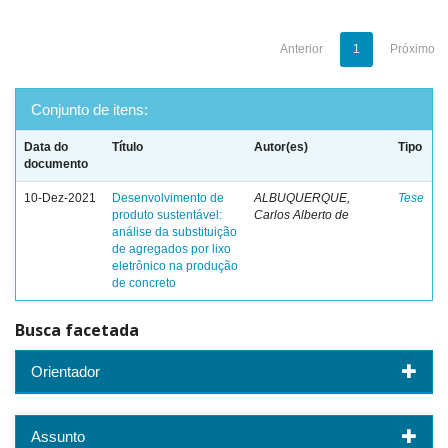
Anterior
1
Próximo
Conjunto de itens:
Data do
Título
Autor(es)
Tipo
documento
10-Dez-2021
Desenvolvimento de
ALBUQUERQUE,
Tese
produto sustentável:
Carlos Alberto de
análise da substituição
de agregados por lixo
eletrônico na produção
de concreto
Busca facetada
Orientador
Assunto