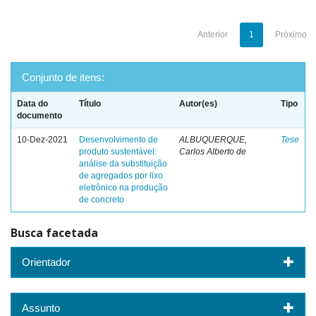
Anterior
1
Próximo
Conjunto de itens:
Data do
Título
Autor(es)
Tipo
documento
10-Dez-2021
Desenvolvimento de
ALBUQUERQUE,
Tese
produto sustentável:
Carlos Alberto de
análise da substituição
de agregados por lixo
eletrônico na produção
de concreto
Busca facetada
Orientador
Assunto