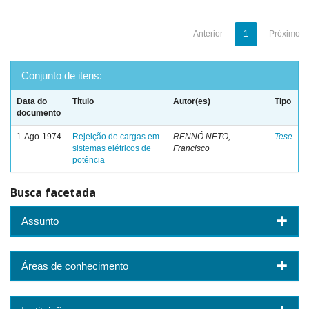
Anterior
1
Próximo
Conjunto de itens:
Data do
Título
Autor(es)
Tipo
documento
1-Ago-1974
Rejeição de cargas em
RENNÓ NETO,
Tese
sistemas elétricos de
Francisco
potência
Busca facetada
Assunto
Áreas de conhecimento