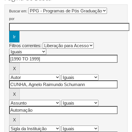
Buscar em:
por
Filtros correntes: