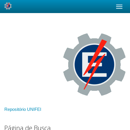
Skip
navigation
Repositório UNIFEI
Página de Busca