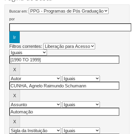
Buscar em:
por
Filtros correntes: