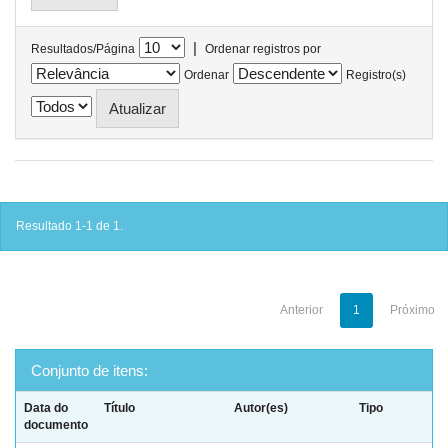
|
Resultados/Página
Ordenar registros por
Ordenar
Registro(s)
Resultado 1-1 de 1.
Anterior
1
Próximo
Conjunto de itens:
Data do
Título
Autor(es)
Tipo
documento