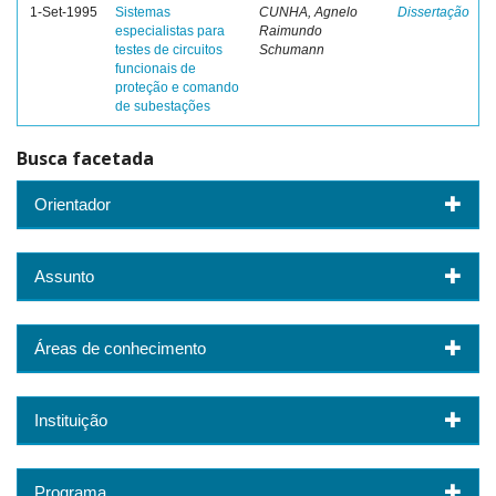
1-Set-1995
Sistemas
CUNHA, Agnelo
Dissertação
especialistas para
Raimundo
testes de circuitos
Schumann
funcionais de
proteção e comando
de subestações
Busca facetada
Orientador
Assunto
Áreas de conhecimento
Instituição
Programa