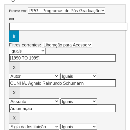
Buscar em:
por
Filtros correntes: