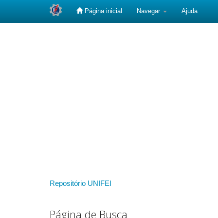
Página inicial
Navegar
Ajuda
Skip
navigation
Repositório UNIFEI
Página de Busca