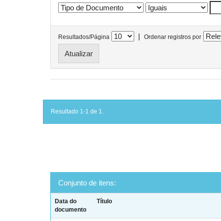
|
Resultados/Página
Ordenar registros por
Resultado 1-1 de 1.
Conjunto de itens:
Data do
Título
documento