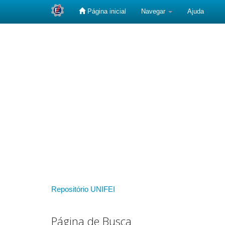
Página inicial
Navegar
Ajuda
Skip
navigation
Repositório UNIFEI
Página de Busca