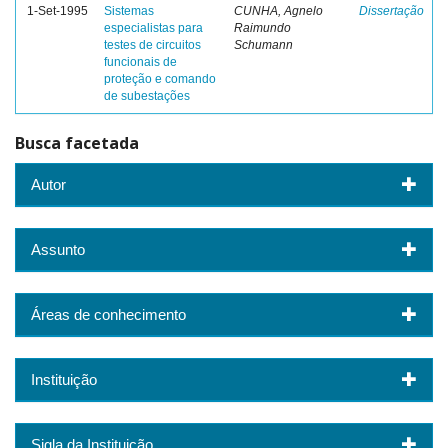
1-Set-1995
Sistemas
CUNHA, Agnelo
Dissertação
especialistas para
Raimundo
testes de circuitos
Schumann
funcionais de
proteção e comando
de subestações
Busca facetada
Autor
Assunto
Áreas de conhecimento
Instituição
Sigla da Instituição