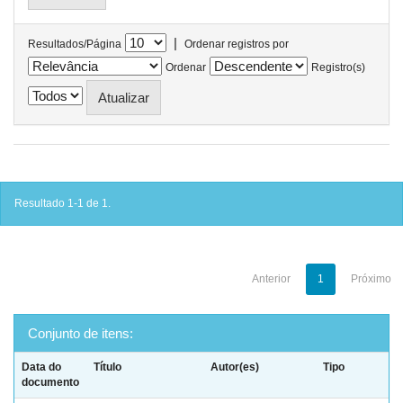
|
Resultados/Página
Ordenar registros por
Ordenar
Registro(s)
Resultado 1-1 de 1.
Anterior
1
Próximo
Conjunto de itens:
Data do
Título
Autor(es)
Tipo
documento