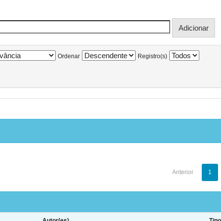
Ordenar
Registro(s)
Anterior
1
Autor(es)
Tip