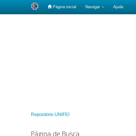
Página inicial
Navegar
Ajuda
Skip
navigation
Repositório UNIFEI
Página de Busca