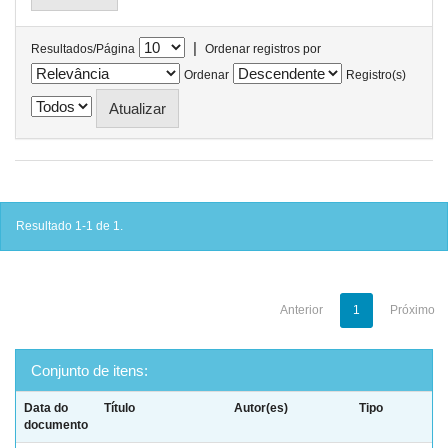
|
Resultados/Página
Ordenar registros por
Ordenar
Registro(s)
Resultado 1-1 de 1.
Anterior
1
Próximo
Conjunto de itens:
Data do
Título
Autor(es)
Tipo
documento