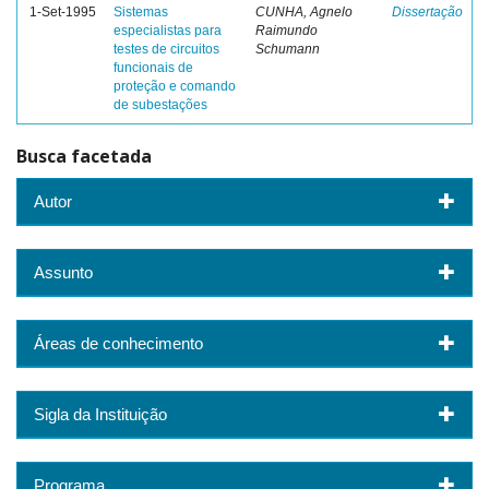
1-Set-1995
Sistemas
CUNHA, Agnelo
Dissertação
especialistas para
Raimundo
testes de circuitos
Schumann
funcionais de
proteção e comando
de subestações
Busca facetada
Autor
Assunto
Áreas de conhecimento
Sigla da Instituição
Programa