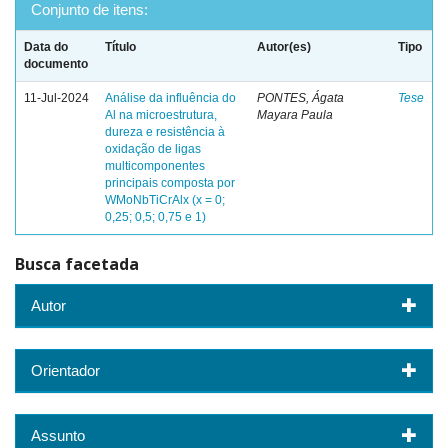
Conjunto de itens:
Data do
Título
Autor(es)
Tipo
documento
11-Jul-2024
Análise da influência do
PONTES, Ágata
Tese
Al na microestrutura,
Mayara Paula
dureza e resistência à
oxidação de ligas
multicomponentes
principais composta por
WMoNbTiCrAlx (x = 0;
0,25; 0,5; 0,75 e 1)
Busca facetada
Autor
Orientador
Assunto