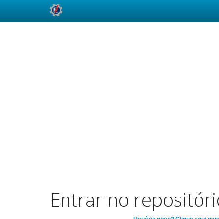
Skip
navigation
Entrar no repositóri