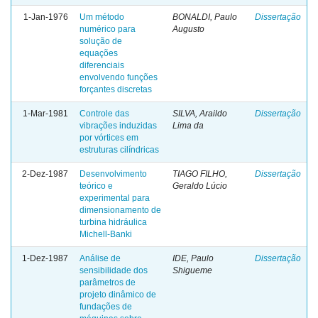
1-Jan-1976
Um método
BONALDI, Paulo
Dissertação
numérico para
Augusto
solução de
equações
diferenciais
envolvendo funções
forçantes discretas
1-Mar-1981
Controle das
SILVA, Araildo
Dissertação
vibrações induzidas
Lima da
por vórtices em
estruturas cilíndricas
2-Dez-1987
Desenvolvimento
TIAGO FILHO,
Dissertação
teórico e
Geraldo Lúcio
experimental para
dimensionamento de
turbina hidráulica
Michell-Banki
1-Dez-1987
Análise de
IDE, Paulo
Dissertação
sensibilidade dos
Shigueme
parâmetros de
projeto dinâmico de
fundações de