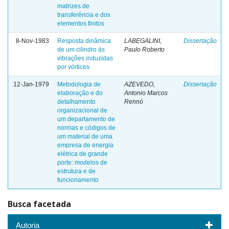
matrizes de
transferência e dos
elementos finitos
8-Nov-1983
Resposta dinâmica
LABEGALINI,
Dissertação
de um cilindro às
Paulo Roberto
vibrações induzidas
por vórtices
12-Jan-1979
Metodologia de
AZEVEDO,
Dissertação
elaboração e do
Antonio Marcos
detalhamento
Rennó
organizacional de
um departamento de
normas e códigos de
um material de uma
empresa de energia
elétrica de grande
porte: modelos de
estrutura e de
funcionamento
Busca facetada
Autoria