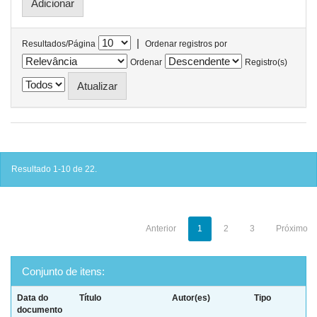
|
Resultados/Página
Ordenar registros por
Ordenar
Registro(s)
Resultado 1-10 de 22.
Anterior
1
2
3
Próximo
Conjunto de itens:
Data do
Título
Autor(es)
Tipo
documento