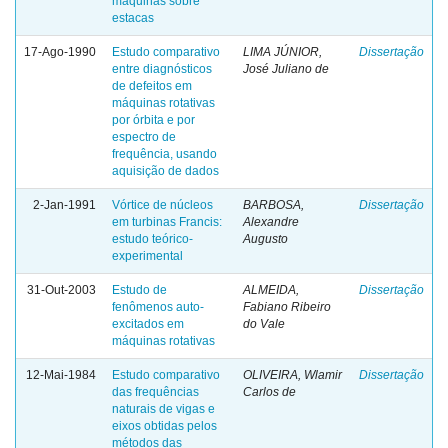
máquinas sobre
estacas
17-Ago-1990
Estudo comparativo
LIMA JÚNIOR,
Dissertação
entre diagnósticos
José Juliano de
de defeitos em
máquinas rotativas
por órbita e por
espectro de
frequência, usando
aquisição de dados
2-Jan-1991
Vórtice de núcleos
BARBOSA,
Dissertação
em turbinas Francis:
Alexandre
estudo teórico-
Augusto
experimental
31-Out-2003
Estudo de
ALMEIDA,
Dissertação
fenômenos auto-
Fabiano Ribeiro
excitados em
do Vale
máquinas rotativas
12-Mai-1984
Estudo comparativo
OLIVEIRA, Wlamir
Dissertação
das frequências
Carlos de
naturais de vigas e
eixos obtidas pelos
métodos das