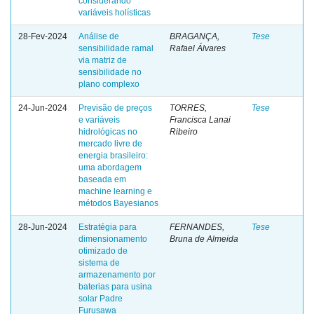
considerando
variáveis holísticas
28-Fev-2024
Análise de
BRAGANÇA,
Tese
sensibilidade ramal
Rafael Álvares
via matriz de
sensibilidade no
plano complexo
24-Jun-2024
Previsão de preços
TORRES,
Tese
e variáveis
Francisca Lanai
hidrológicas no
Ribeiro
mercado livre de
energia brasileiro:
uma abordagem
baseada em
machine learning e
métodos Bayesianos
28-Jun-2024
Estratégia para
FERNANDES,
Tese
dimensionamento
Bruna de Almeida
otimizado de
sistema de
armazenamento por
baterias para usina
solar Padre
Furusawa