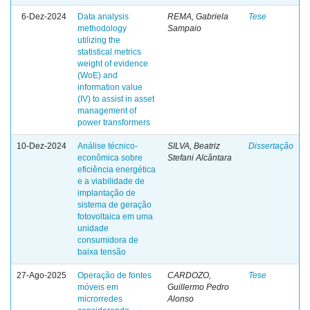
6-Dez-2024
Data analysis
REMA, Gabriela
Tese
methodology
Sampaio
utilizing the
statistical metrics
weight of evidence
(WoE) and
information value
(IV) to assist in asset
management of
power transformers
10-Dez-2024
Análise técnico-
SILVA, Beatriz
Dissertação
econômica sobre
Stefani Alcântara
eficiência energética
e a viabilidade de
implantação de
sistema de geração
fotovoltaica em uma
unidade
consumidora de
baixa tensão
27-Ago-2025
Operação de fontes
CARDOZO,
Tese
móveis em
Guillermo Pedro
microrredes
Alonso