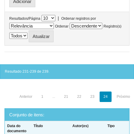
|
Resultados/Página
Ordenar registros por
Ordenar
Registro(s)
Resultado 231-239 de 239.
Anterior
1
...
21
22
23
24
Próximo
Conjunto de itens:
Data do
Título
Autor(es)
Tipo
documento