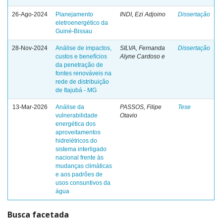
26-Ago-2024
Planejamento
INDI, Ezi Adjoino
Dissertação
eletroenergético da
Guiné-Bissau
28-Nov-2024
Análise de impactos,
SILVA, Fernanda
Dissertação
custos e benefícios
Alyne Cardoso e
da penetração de
fontes renováveis na
rede de distribuição
de Itajubá - MG
13-Mar-2026
Análise da
PASSOS, Filipe
Tese
vulnerabilidade
Otavio
energética dos
aproveitamentos
hidrelétricos do
sistema interligado
nacional frente às
mudanças climáticas
e aos padrões de
usos consuntivos da
água
Busca facetada