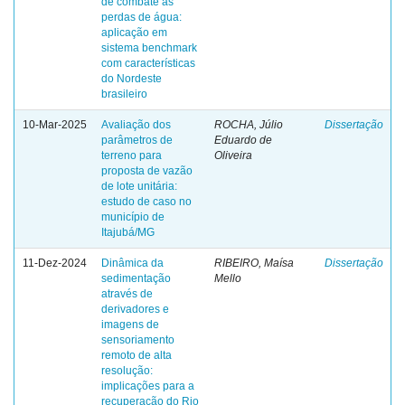
de combate às
perdas de água:
aplicação em
sistema benchmark
com características
do Nordeste
brasileiro
10-Mar-2025
Avaliação dos
ROCHA, Júlio
Dissertação
parâmetros de
Eduardo de
terreno para
Oliveira
proposta de vazão
de lote unitária:
estudo de caso no
município de
Itajubá/MG
11-Dez-2024
Dinâmica da
RIBEIRO, Maísa
Dissertação
sedimentação
Mello
através de
derivadores e
imagens de
sensoriamento
remoto de alta
resolução:
implicações para a
recuperação do Rio