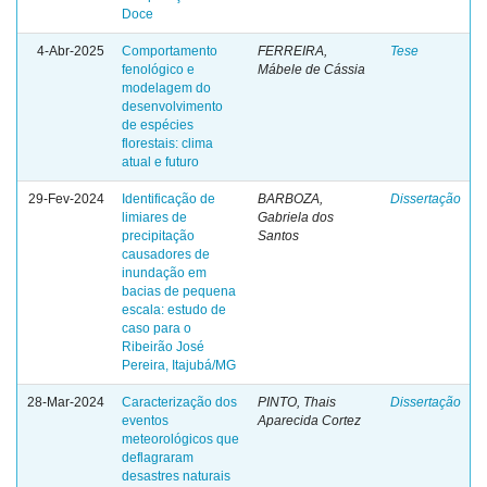
Doce
4-Abr-2025
Comportamento
FERREIRA,
Tese
fenológico e
Mábele de Cássia
modelagem do
desenvolvimento
de espécies
florestais: clima
atual e futuro
29-Fev-2024
Identificação de
BARBOZA,
Dissertação
limiares de
Gabriela dos
precipitação
Santos
causadores de
inundação em
bacias de pequena
escala: estudo de
caso para o
Ribeirão José
Pereira, Itajubá/MG
28-Mar-2024
Caracterização dos
PINTO, Thais
Dissertação
eventos
Aparecida Cortez
meteorológicos que
deflagraram
desastres naturais