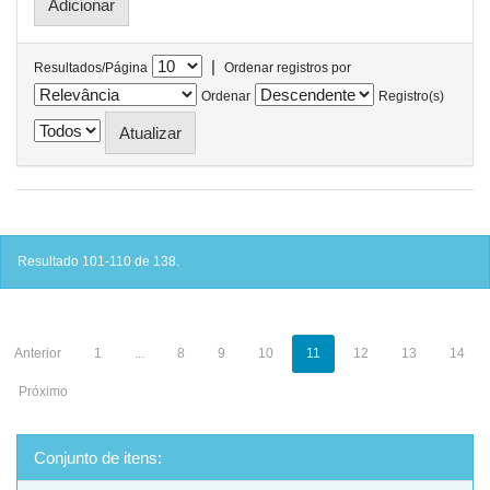
|
Resultados/Página
Ordenar registros por
Ordenar
Registro(s)
Resultado 101-110 de 138.
Anterior
1
...
8
9
10
11
12
13
14
Próximo
Conjunto de itens: