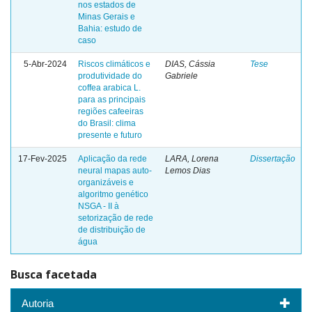
nos estados de
Minas Gerais e
Bahia: estudo de
caso
5-Abr-2024
Riscos climáticos e
DIAS, Cássia
Tese
produtividade do
Gabriele
coffea arabica L.
para as principais
regiões cafeeiras
do Brasil: clima
presente e futuro
17-Fev-2025
Aplicação da rede
LARA, Lorena
Dissertação
neural mapas auto-
Lemos Dias
organizáveis e
algoritmo genético
NSGA - II à
setorização de rede
de distribuição de
água
Busca facetada
Autoria