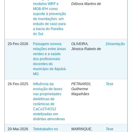
modelos WRF e
Débora Martins de
MGB-IPH como
suporte à prevenção
de inundações: um
estudo de caso para
a bacia do Paraíba
do Sul
20-Fev-2026
Paisagem sonora:
OLIVEIRA,
Dissertação
relações entre áreas
Jéssica Rabelo de
verdes e a saúde
dos profissionais
docentes do
município de Itajubá-
MG
26-Fev-2025
Influência da
PETINARDI,
Tese
evolução de fases
Guilherme
nas propriedades
Magalhães
dielétricas de
cerâmicas de
CaCu3Ti4O12
sintetizadas em
distintas atmosferas
20-Mai-2026
Teletrabalho no
MAIRINQUE,
Tese