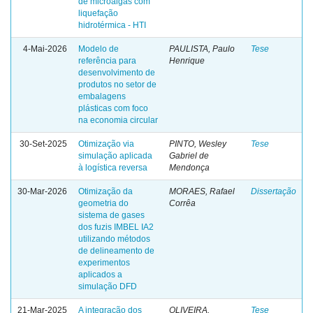
de microalgas com
liquefação
hidrotérmica - HTI
4-Mai-2026
Modelo de
PAULISTA, Paulo
Tese
referência para
Henrique
desenvolvimento de
produtos no setor de
embalagens
plásticas com foco
na economia circular
30-Set-2025
Otimização via
PINTO, Wesley
Tese
simulação aplicada
Gabriel de
à logística reversa
Mendonça
30-Mar-2026
Otimização da
MORAES, Rafael
Dissertação
geometria do
Corrêa
sistema de gases
dos fuzis IMBEL IA2
utilizando métodos
de delineamento de
experimentos
aplicados a
simulação DFD
21-Mar-2025
A integração dos
OLIVEIRA,
Tese