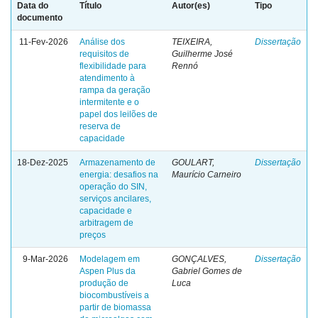
Data do
Título
Autor(es)
Tipo
documento
11-Fev-2026
Análise dos
TEIXEIRA,
Dissertação
requisitos de
Guilherme José
flexibilidade para
Rennó
atendimento à
rampa da geração
intermitente e o
papel dos leilões de
reserva de
capacidade
18-Dez-2025
Armazenamento de
GOULART,
Dissertação
energia: desafios na
Maurício Carneiro
operação do SIN,
serviços ancilares,
capacidade e
arbitragem de
preços
9-Mar-2026
Modelagem em
GONÇALVES,
Dissertação
Aspen Plus da
Gabriel Gomes de
produção de
Luca
biocombustíveis a
partir de biomassa