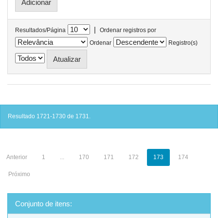
|
Resultados/Página
Ordenar registros por
Ordenar
Registro(s)
Resultado 1721-1730 de 1731.
Anterior
1
...
170
171
172
173
174
Próximo
Conjunto de itens: