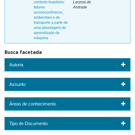
contexto brasileiro:
Laryssa de
fatores
Andrade
socioeconômicos,
ambientais e de
transporte a partir de
uma abordagem de
aprendizado de
máquina
Busca facetada
Autoria
Assunto
Áreas de conhecimento
Tipo de Documento