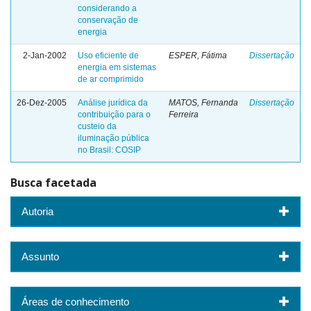
considerando a
conservação de
energia
2-Jan-2002
Uso eficiente de
ESPER, Fátima
Dissertação
energia em sistemas
de ar comprimido
26-Dez-2005
Análise jurídica da
MATOS, Fernanda
Dissertação
contribuição para o
Ferreira
custeio da
iluminação pública
no Brasil: COSIP
Busca facetada
Autoria
Assunto
Áreas de conhecimento