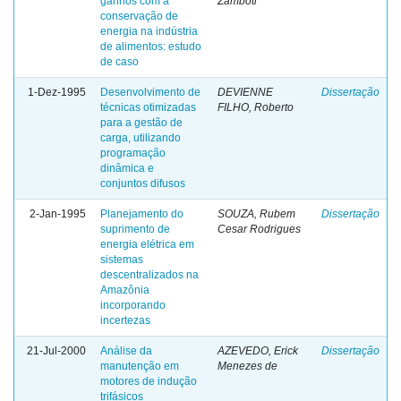
ganhos com a
Zamboti
conservação de
energia na indústria
de alimentos: estudo
de caso
1-Dez-1995
Desenvolvimento de
DEVIENNE
Dissertação
técnicas otimizadas
FILHO, Roberto
para a gestão de
carga, utilizando
programação
dinâmica e
conjuntos difusos
2-Jan-1995
Planejamento do
SOUZA, Rubem
Dissertação
suprimento de
Cesar Rodrigues
energia elétrica em
sistemas
descentralizados na
Amazônia
incorporando
incertezas
21-Jul-2000
Análise da
AZEVEDO, Erick
Dissertação
manutenção em
Menezes de
motores de indução
trifásicos