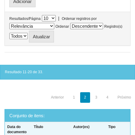
|
Resultados/Página
Ordenar registros por
Ordenar
Registro(s)
Resultado 11-20 de 33.
Anterior
1
2
3
4
Próximo
Conjunto de itens:
Data do
Título
Autor(es)
Tipo
documento