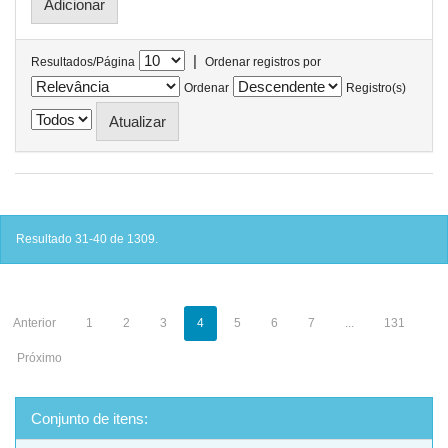
|
Resultados/Página
Ordenar registros por
Ordenar
Registro(s)
Resultado 31-40 de 1309.
Anterior
1
2
3
4
5
6
7
...
131
Próximo
Conjunto de itens: