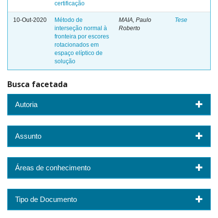
certificação
10-Out-2020
Método de
MAIA, Paulo
Tese
interseção normal à
Roberto
fronteira por escores
rotacionados em
espaço elíptico de
solução
Busca facetada
Autoria
Assunto
Áreas de conhecimento
Tipo de Documento