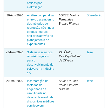
obtidas por
eletrofiação
30-Abr-2020
Análise comparativa
LOPES, Marina
Dissertação
entre o desempenho
Fernandes
dos métodos de
Branco Pitanga
regressão não linear
e redes neurais
artificiais através do
planejamento de
experimentos
23-Nov-2020
Sistematização dos
VALÉRIO,
Tese
requisitos gerais
Karollay Giuliani
para o
de Oliveira
desenvolvimento de
software na indústria
4.0
20-Mai-2020
Incorporação de
ALMEIDA, Ana
Tese
métodos de
Paula Siqueira
engenharia de
Silva de
usabilidade no
desenvolvimento de
dispositivos médicos
com foco em