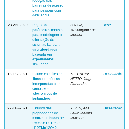
redução das
barreiras de acesso
para pessoas com
deficiência
23-Abr-2020
Projeto de
BRAGA,
Tese
parâmetros robustos
Washington Luis
para modelagem e
Moreira
otimização de
sistemas kanban:
uma abordagem
baseada em
experimentos
simulados
18-Fev-2021
Estudo catalítico de
ZACHARIAS
Dissertação
fibras poliméricas
NETTO, Jorge
incorporadas com
Fernandes
complexos
fotocrômicos de
lantanídeos
22-Fev-2021
Estudos das
ALVES, Ana
Dissertação
propriedades de
Laura Martins
matrizes híbridas de
Mulkson
PMMA e PCL com
H12PMo12O40