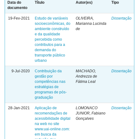
Data do
Título
Autor(es)
Tipo
documento
19-Fev-2021
Estudo de variáveis
OLIVEIRA,
Dissertação
socioeconômicas, do
Marianna Lucinda
ambiente construído
de
e da qualidade
percebida como
contributos para a
demanda do
transporte público
urbano
9-Jul-2020
Contribuição da
MACHADO,
Dissertação
gestão por
Andrezza de
competências nas
Fátima Leal
estratégias de
programas de pós-
graduação
28-Jan-2021
Aplicação de
LOMONACO
Dissertação
recomendações de
JUNIOR, Fabiano
acessibilidade digital
Gonçalves
na web no site
www.uai-online.com:
em busca da